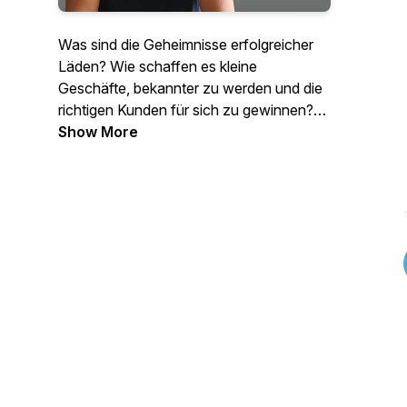
Was sind die Geheimnisse erfolgreicher
Läden? Wie schaffen es kleine
Geschäfte, bekannter zu werden und die
richtigen Kunden für sich zu gewinnen?
Jede Woche spreche ich im Entfalte
Show More
deinen Laden-Podcast mit
Ladeninhaber*innen von lokalen Läden
aus dem stationären Einzelhandel. Jetzt
in die aktuelle Episode reinhören! Mit
Johannes Albert, Spezialist für
Kommunikation und Gestaltung im
Einzelhandel.