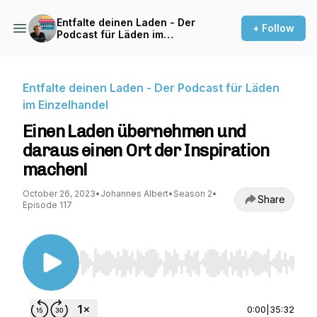
Entfalte deinen Laden - Der
+ Follow
Podcast für Läden im
Einzelhandel
Entfalte deinen Laden - Der Podcast für Läden
im Einzelhandel
Einen Laden übernehmen und
daraus einen Ort der Inspiration
machen!
October 26, 2023
•
Johannes Albert
•
Season 2
•
Share
Episode 117
Use Left/Right to seek, Home/End to jump to st
0:00
|
35:32