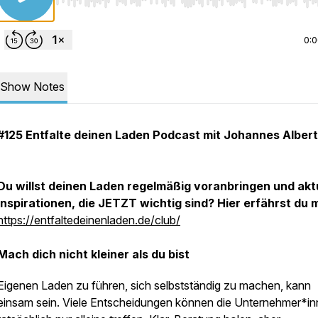
Use Left/Right to seek, Home/End to jump to start o
0:
Show Notes
#125 Entfalte deinen Laden Podcast mit Johannes Albert
Du willst deinen Laden regelmäßig voranbringen und akt
Inspirationen, die JETZT wichtig sind? Hier erfährst du 
https://entfaltedeinenladen.de/club/
Mach dich nicht kleiner als du bist
Eigenen Laden zu führen, sich selbstständig zu machen, kann
einsam sein. Viele Entscheidungen können die Unternehmer*i