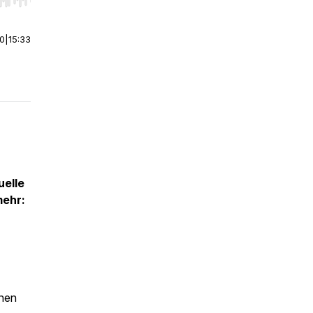
r end. Hold shift to jump forward or backward.
00
|
15:33
uelle
mehr:
nnen