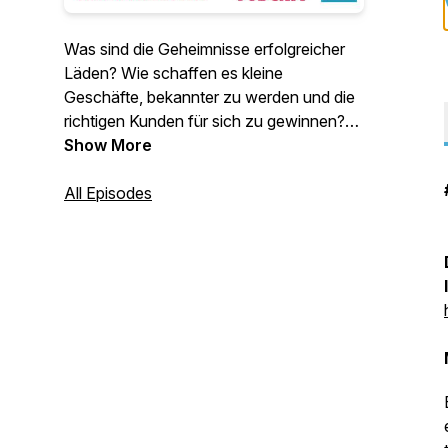
Was sind die Geheimnisse erfolgreicher
Läden? Wie schaffen es kleine
Geschäfte, bekannter zu werden und die
richtigen Kunden für sich zu gewinnen?
Jede Woche spreche ich im Entfalte
Show More
deinen Laden-Podcast mit
Ladeninhaber*innen von lokalen Läden
All Episodes
aus dem stationären Einzelhandel. Jetzt
in die aktuelle Episode reinhören! Mit
Johannes Albert, Spezialist für
Kommunikation und Gestaltung im
Einzelhandel.