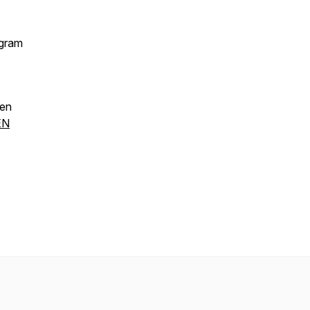
agram
ven
EN