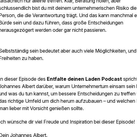
tatsächlich nur alleine treffen. Klar, Beratung holen, aber
schlussendlich bist du mit deinem unternehmerischen Risiko die
Person, die die Verantwortung trägt. Und das kann manchmal e
Bürde sein und dazu führen, dass große Entscheidungen
herausgezögert werden oder gar nicht passieren.
Selbstständig sein bedeutet aber auch viele Möglichkeiten, und
Freiheiten zu haben.
In dieser Episode des
Entfalte deinen Laden Podcast
sprich
Johannes Albert darüber, warum Unternehmertum einsam sein 
und was du tun kannst, um bessere Entscheidungen zu treffen
das richtige Umfeld um dich herum aufzubauen – und welchen
man lieber mit Vorsicht genießen sollte.
Ich wünsche dir viel Freude und Inspiration bei dieser Episode!
Dein Johannes Albert.