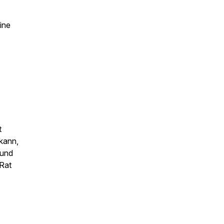
ine
t
kann,
 und
 Rat