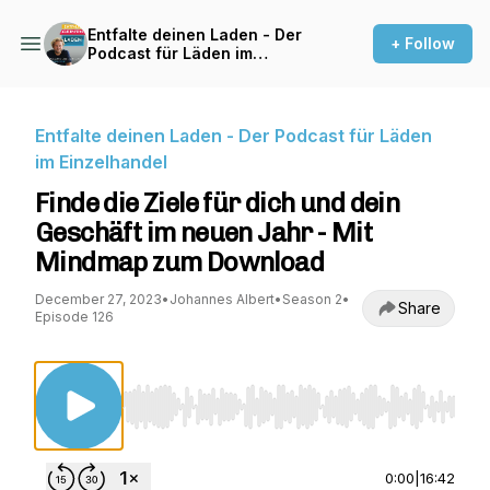
Entfalte deinen Laden - Der
+ Follow
Podcast für Läden im
Einzelhandel
Entfalte deinen Laden - Der Podcast für Läden
im Einzelhandel
Finde die Ziele für dich und dein
Geschäft im neuen Jahr - Mit
Mindmap zum Download
December 27, 2023
•
Johannes Albert
•
Season 2
•
Share
Episode 126
Use Left/Right to seek, Home/End to jump to st
0:00
|
16:42