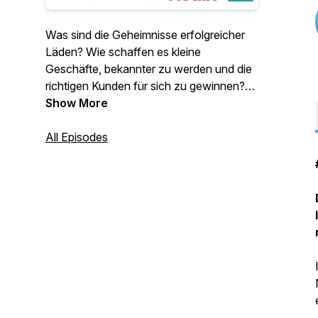
Was sind die Geheimnisse erfolgreicher
Läden? Wie schaffen es kleine
Geschäfte, bekannter zu werden und die
richtigen Kunden für sich zu gewinnen?
Jede Woche spreche ich im Entfalte
Show More
deinen Laden-Podcast mit
Ladeninhaber*innen von lokalen Läden
All Episodes
aus dem stationären Einzelhandel. Jetzt
in die aktuelle Episode reinhören! Mit
Johannes Albert, Spezialist für
Kommunikation und Gestaltung im
Einzelhandel.