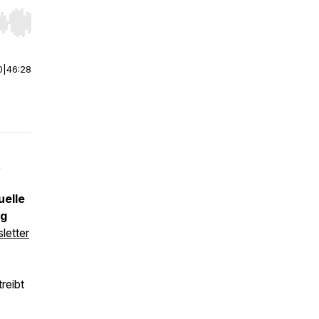
r end. Hold shift to jump forward or backward.
0
|
46:28
t
uelle
ig
letter
reibt