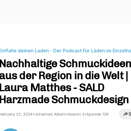
Entfalte deinen Laden - Der Podcast für Läden im Einzelh
Nachhaltige Schmuckideen
aus der Region in die Welt |
Laura Matthes - SALD
Harzmade Schmuckdesign
S
February 22, 2024
•
Johannes Albert
•
Season 2
•
Episode 128