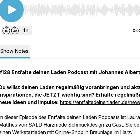
Use Left/Right to seek, Home/End to jump to start o
0:0
Show Notes
#128 Entfalte deinen Laden Podcast mit Johannes Alber
Du willst deinen Laden regelmäßig voranbringen und akt
Inspirationen, die JETZT wichtig sind? Erhalte regelmäß
neue Ideen und Impulse:
https://entfaltedeinenladen.de/news
In dieser Episode des Entfalte deinen Laden Podcasts ist Laura
Matthes von SALD Harzmade Schmuckdesign zu Gast. Sie bet
einen Werkstattladen mit Online-Shop in Braunlage im Harz.