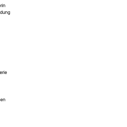
rin
ndung
erie
nen