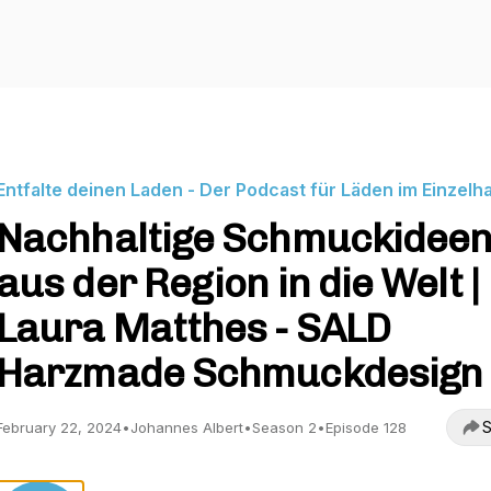
Entfalte deinen Laden - Der Podcast für Läden im Einzelh
Nachhaltige Schmuckideen
aus der Region in die Welt |
Laura Matthes - SALD
Harzmade Schmuckdesign
S
February 22, 2024
•
Johannes Albert
•
Season 2
•
Episode 128