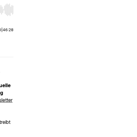
r end. Hold shift to jump forward or backward.
0
|
46:28
t
uelle
ig
letter
reibt