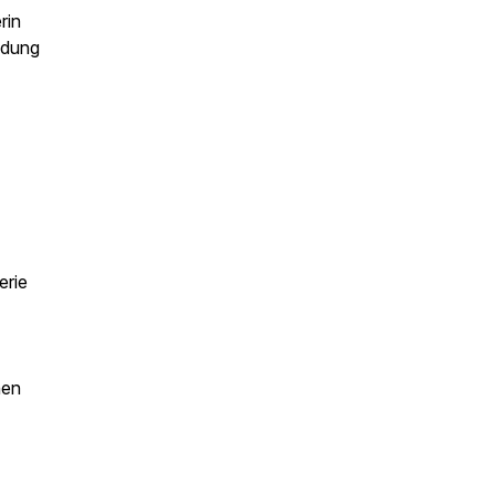
rin
ndung
erie
nen