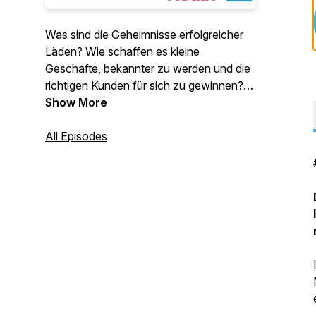
Was sind die Geheimnisse erfolgreicher
Läden? Wie schaffen es kleine
Geschäfte, bekannter zu werden und die
richtigen Kunden für sich zu gewinnen?
Jede Woche spreche ich im Entfalte
Show More
deinen Laden-Podcast mit
Ladeninhaber*innen von lokalen Läden
All Episodes
aus dem stationären Einzelhandel. Jetzt
in die aktuelle Episode reinhören! Mit
Johannes Albert, Spezialist für
Kommunikation und Gestaltung im
Einzelhandel.