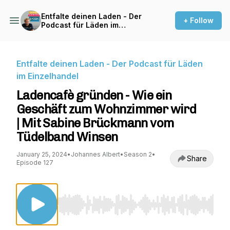
Entfalte deinen Laden - Der
+ Follow
Podcast für Läden im
Einzelhandel
Entfalte deinen Laden - Der Podcast für Läden
im Einzelhandel
Ladencafè gründen - Wie ein
Geschäft zum Wohnzimmer wird
| Mit Sabine Brückmann vom
Tüdelband Winsen
January 25, 2024
•
Johannes Albert
•
Season 2
•
Share
Episode 127
Use Left/Right to seek, Home/End to jump to st