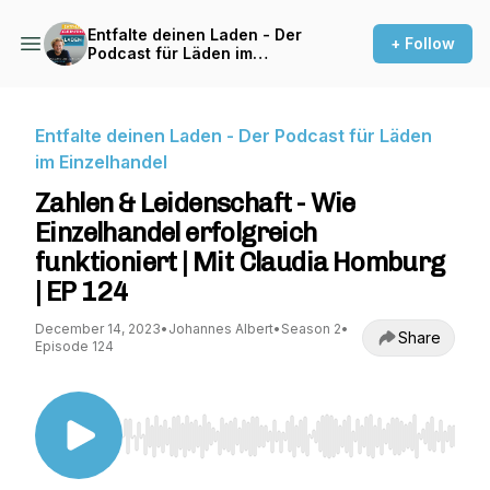
Entfalte deinen Laden - Der
+ Follow
Podcast für Läden im
Einzelhandel
Entfalte deinen Laden - Der Podcast für Läden
im Einzelhandel
Zahlen & Leidenschaft - Wie
Einzelhandel erfolgreich
funktioniert | Mit Claudia Homburg
| EP 124
December 14, 2023
•
Johannes Albert
•
Season 2
•
Share
Episode 124
Use Left/Right to seek, Home/End to jump to st