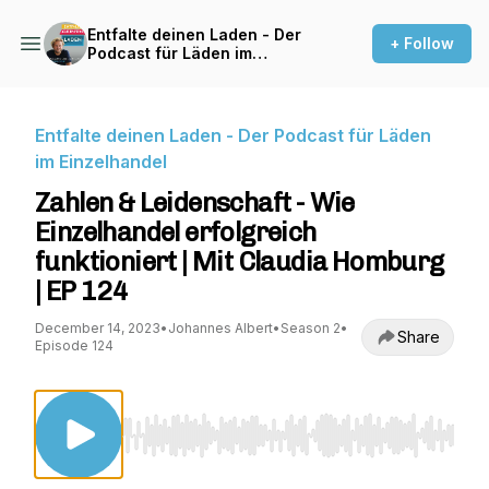
Entfalte deinen Laden - Der
+ Follow
Podcast für Läden im
Einzelhandel
Entfalte deinen Laden - Der Podcast für Läden
im Einzelhandel
Zahlen & Leidenschaft - Wie
Einzelhandel erfolgreich
funktioniert | Mit Claudia Homburg
| EP 124
December 14, 2023
•
Johannes Albert
•
Season 2
•
Share
Episode 124
Use Left/Right to seek, Home/End to jump to st