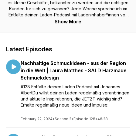
es kleine Geschäfte, bekannter zu werden und die richtigen
Kunden für sich zu gewinnen? Jede Woche spreche ich im
Entfalte deinen Laden-Podcast mit Ladeninhaber*innen von
lokalen Läden aus dem stationären Einzelhandel. Jetzt in die
Show More
aktuelle Episode reinhören! Mit Johannes Albert, Spezialist
für Kommunikation und Gestaltung im Einzelhandel.
Latest Episodes
Nachhaltige Schmuckideen - aus der Region
in die Welt | Laura Matthes - SALD Harzmade
Schmuckdesign
#128 Entfalte deinen Laden Podcast mit Johannes
AlbertDu willst deinen Laden regelmäßig voranbringen
und aktuelle Inspirationen, die JETZT wichtig sind?
Erhalte regelmäßig neue Ideen und Impulse:
February 22, 2024
•
Season 2
•
Episode 128
•
46:28